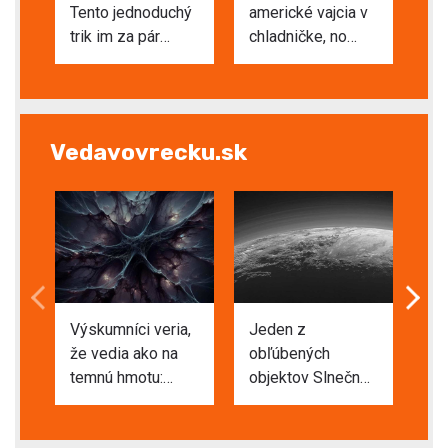
Tento jednoduchý
americké vajcia v
ke
trik im za pár
chladničke, no
ve
minút vráti
európske ležia
Ža
chrumkavosť
voľne na regáli?
ky
Rozdiel je v
ne
škrupine
pr
Vedavovrecku.sk
Výskumníci veria,
Jeden z
Vi
že vedia ako na
obľúbených
ne
temnú hmotu:
objektov Slnečnej
me
Chcú pozorovať
sústavy vstupuje
ro
moment, kedy sa
do novej éry:
zn