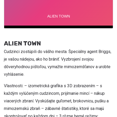
ALIEN TOWN
Cudzinci zostúpili do vášho mesta. Špeciálny agent Briggs,
je vašou nádejou, ako ho brániť. Vyzbrojení svojou
dôveryhodnou pištoľou, vymažte mimozemšťanov a urobte
vyhlásenie.
Vlastnosti: – izometrická grafika s 3D zobrazením – s
každým vylúčeným cudzincom, prijímanie mincí – nákup
viacerých zbraní. Vyskúšajte guľomet, brokovnicu, pušku a
mimozemskú zbraň – zábavné štatistiky, ktoré sa majú
skontrolovať po každom dni – 3 rôzne herné režimy: