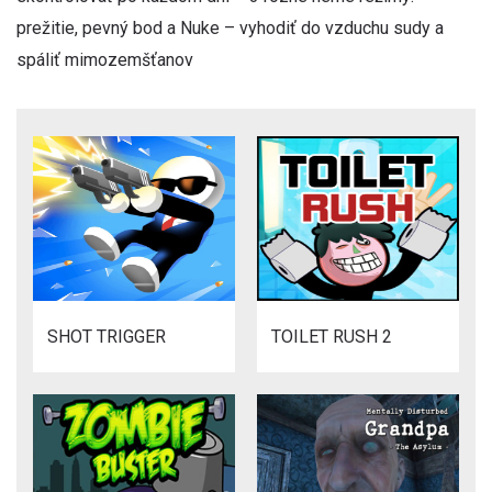
prežitie, pevný bod a Nuke – vyhodiť do vzduchu sudy a
spáliť mimozemšťanov
SHOT TRIGGER
TOILET RUSH 2