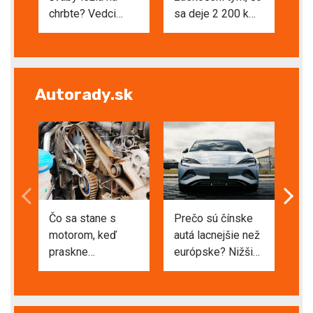
chrbte? Vedci
sa deje 2 200 km
pl
vyvrátili rozšírené
pod našimi
Uk
vysvetlenie o
nohami. Tekuté
hl
hladkej podlahe
železo v
za
zemskom jadre
kľ
Autorady.sk
zmenilo smer
Čo sa stane s
Prečo sú čínske
Čo
motorom, keď
autá lacnejšie než
sv
praskne
európske? Nižšie
au
rozvodový
mzdy vysvetľujú
Vy
remeň? Pri
iba malú časť
se
niektorých autách
rozdielu
pa