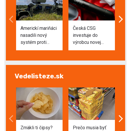
Americkí mariňáci
Česká CSG
„T
nasadili nový
investuje do
ne
systém proti
výrobcu novej
Am
dronom neďaleko
protidronovej
tvr
Číny. Otestovali ho
rakety. CM-70
pr
ostrou streľbou
môže zamieriť aj
Ir
na Ukrajinu
Vedelisteze.sk
Zmäkli ti čipsy?
Prečo musia byť
Čo