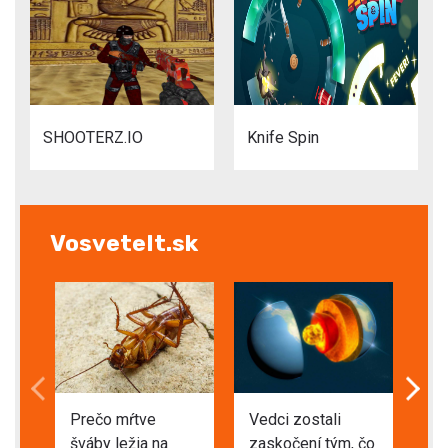
SHOOTERZ.IO
Knife Spin
VosveteIt.sk
Prečo mŕtve
Vedci zostali
VI
šváby ležia na
zaskočení tým, čo
zn