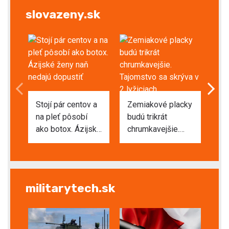
ide o veľmi drahú
se
slovazeny.sk
poruchu
4×
Stojí pár centov a
Zemiakové placky
Pi
na pleť pôsobí
budú trikrát
ne
ako botox. Ázijské
chrumkavejšie.
ro
ženy naň nedajú
Tajomstvo sa
za
dopustiť
skrýva v 2
lyžiciach
militarytech.sk