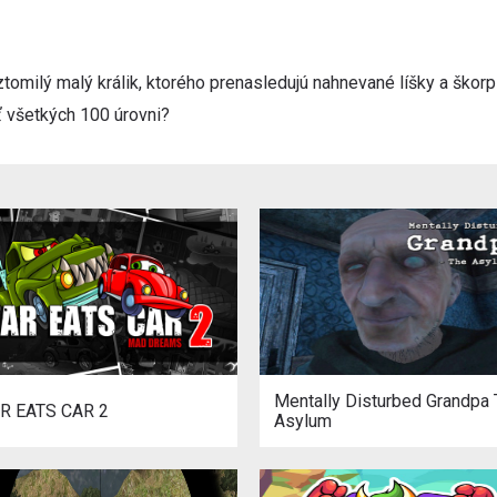
tomilý malý králik, ktorého prenasledujú nahnevané líšky a škorpi
ť všetkých 100 úrovni?
Mentally Disturbed Grandpa
R EATS CAR 2
Asylum