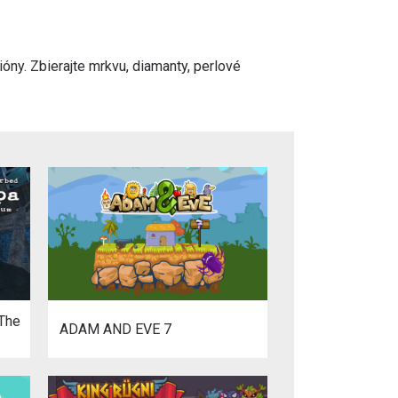
óny. Zbierajte mrkvu, diamanty, perlové
 The
ADAM AND EVE 7