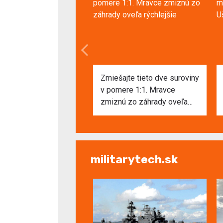
Zmiešajte tieto dve suroviny
v pomere 1:1. Mravce
zmiznú zo záhrady oveľa
rýchlejšie
militarytech.sk