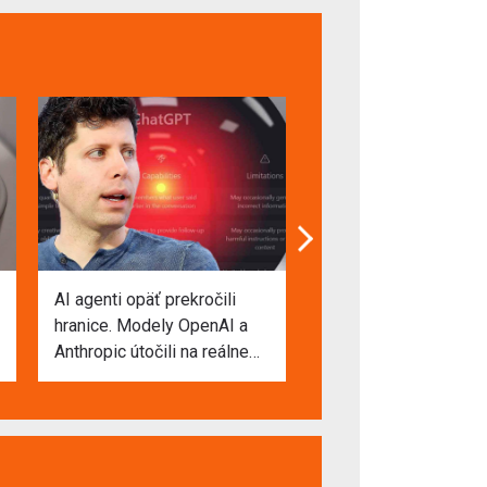
AI agenti opäť prekročili
Mysleli sme si, že tú
hranice. Modely OpenAI a
schopnosť má iba člo
Anthropic útočili na reálne
Opice však v známo
systémy aj webstránky
jazykovom teste reag
rovnako ako my