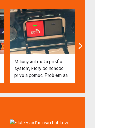
Milióny áut môžu prísť o
Rodný list nového au
systém, ktorý po nehode
presúva do elektronic
privolá pomoc. Problém sa
podoby. Papier už n
týka aj Slovenska
vždy potrebný