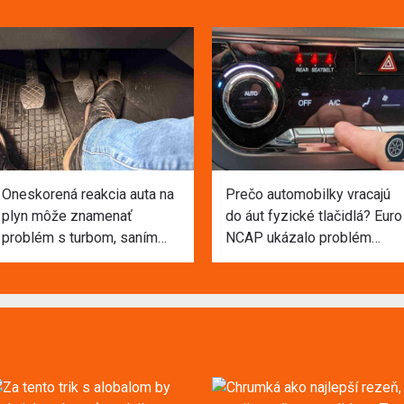
Oneskorená reakcia auta na
Prečo automobilky vracajú
plyn môže znamenať
do áut fyzické tlačidlá? Euro
problém s turbom, saním
NCAP ukázalo problém
alebo palivom
dotykového ovládania