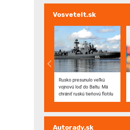
VosveteIt.sk
Rusko presunulo veľkú
vojnovú loď do Baltu. Má
chrániť ruskú tieňovú flotilu
Autorady.sk