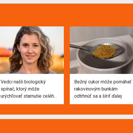
Vedci našli biologický
Bežný cukor môže pomáhať
spínač, ktorý môže
rakovinovým bunkám
urýchľovať starnutie celého
odtrhnúť sa a šíriť ďalej
tela. Keď ho vypli, zlepšila
sa pamäť, sila aj zdravie
orgánov