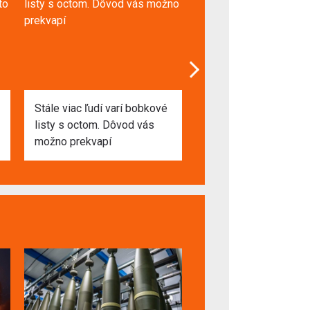
Stále viac ľudí varí bobkové
Raz za mesiac pods
listy s octom. Dôvod vás
paradajky 3 lyžicami.
možno prekvapí
Prírodné hnojivo na v
plody