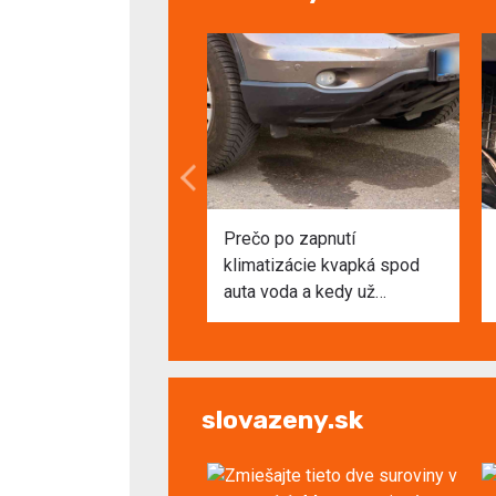
Prečo po zapnutí
klimatizácie kvapká spod
auta voda a kedy už
spozornieť?
slovazeny.sk